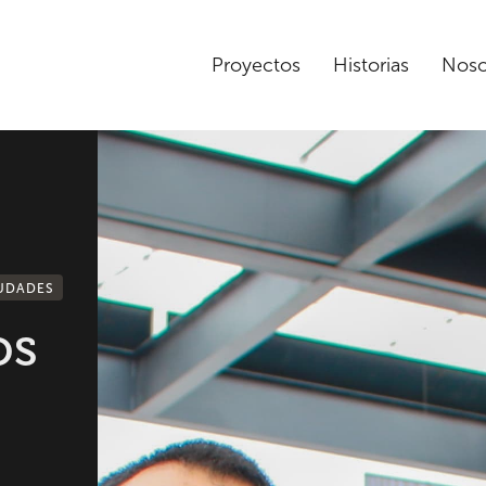
Proyectos
Historias
Noso
IUDADES
os