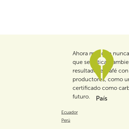
Ahora más que nunca,
que sea ética y ambie
resultado, el café c
productores, como una
certificado como carb
futuro.
País
Ecuador
Perú