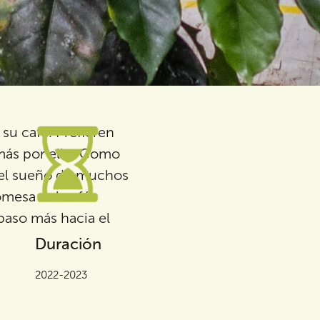
u café. Prefieren
más por ello. Como
n el sueño de muchos
omesa del café
paso más hacia el
Duración
2022-2023