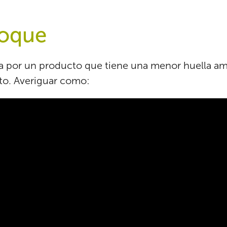
foque
a por un producto que tiene una menor huella ambi
o. Averiguar como: