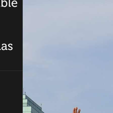
ble
das