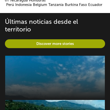
en
Nicaragua
Honduras
Perú
Indonesia
Belgium
Tanzania
Burkina Faso
Ecuador
Últimas noticias desde el
territorio
Discover more stories